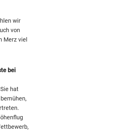
hlen wir
auch von
n Merz viel
ste bei
Sie hat
h bemühen,
treten.
Höhenflug
Wettbewerb,