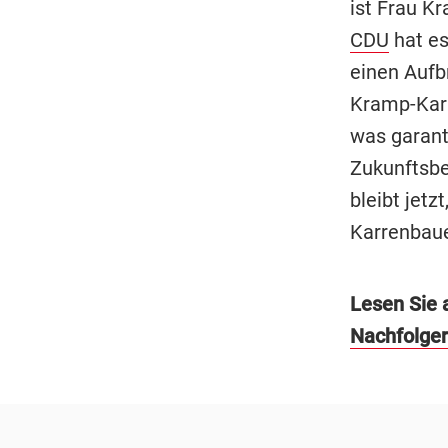
ist Frau K
CDU
hat es
einen Aufb
Kramp-Karr
was garanti
Zukunftsbe
bleibt jetz
Karrenbauer
Lesen Sie 
Nachfolger