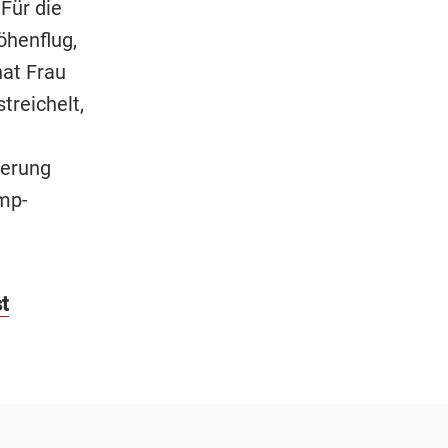
Für die
öhenflug,
hat Frau
treichelt,
derung
amp-
t