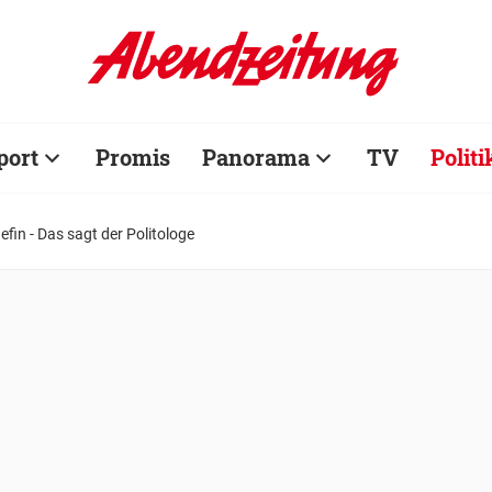
port
Promis
Panorama
TV
Politi
fin - Das sagt der Politologe