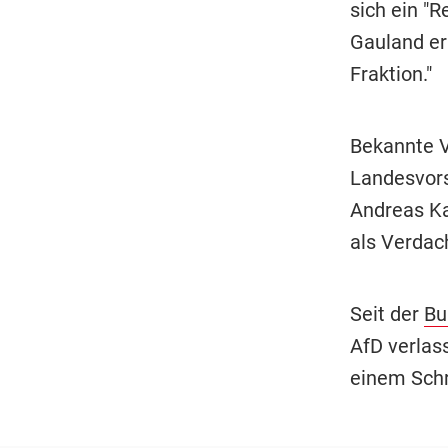
sich ein "R
Gauland er
Fraktion."
Bekannte Ve
Landesvors
Andreas Ka
als Verdac
Seit der
Bu
AfD verlas
einem Schr