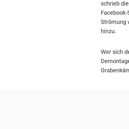
schrieb di
Facebook-S
Strömung w
hinzu.
Wer sich de
Demontage"
Grabenkäm