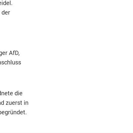
idel.
 der
er AfD,
nschluss
nete die
d zuerst in
begründet.