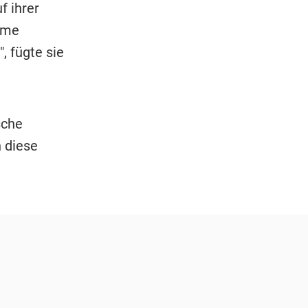
f ihrer
reme
 fügte sie
sche
 diese