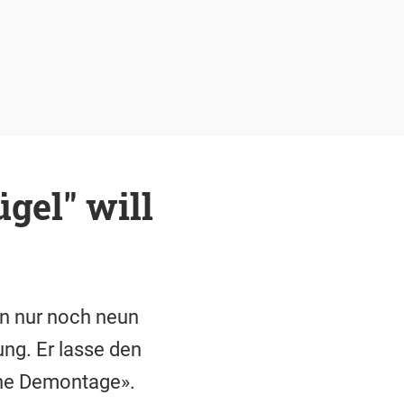
gel" will
n nur noch neun
ng. Er lasse den
che Demontage».