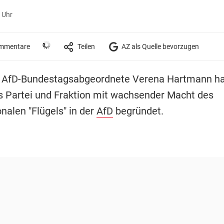
 Uhr
mmentare
Teilen
AZ als Quelle bevorzugen
ie AfD-Bundestagsabgeordnete Verena Hartmann ha
us Partei und Fraktion mit wachsender Macht des
nalen "Flügels" in der
AfD
begründet.