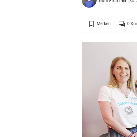
Ruth Frömmer
|
30. 
Merken
0
Ko