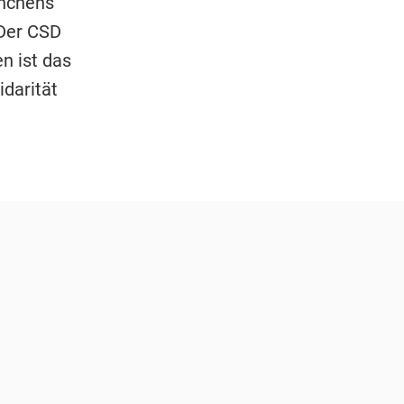
ünchens
"Der CSD
n ist das
darität