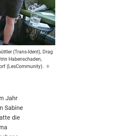
ttler (Trans-Ident), Drag
atrin Habenschaden,
dorf (LesCommunity).
©
em Jahr
n Sabine
atte die
ema