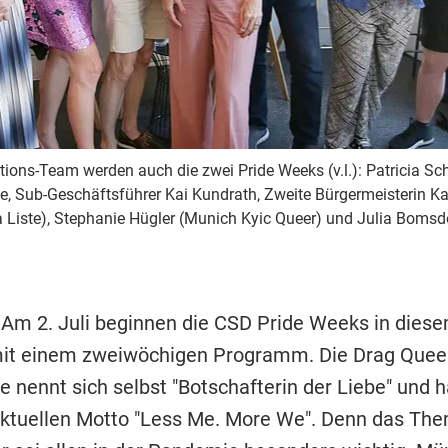
ions-Team werden auch die zwei Pride Weeks (v.l.): Patricia Schü
, Sub-Geschäftsführer Kai Kundrath, Zweite Bürgermeisterin K
Liste), Stephanie Hügler (Munich Kyic Queer) und Julia Boms
 Am 2. Juli beginnen die CSD Pride Weeks in dies
mit einem zweiwöchigen Programm. Die Drag Quee
 nennt sich selbst "Botschafterin der Liebe" und h
ktuellen Motto "Less Me. More We". Denn das Th