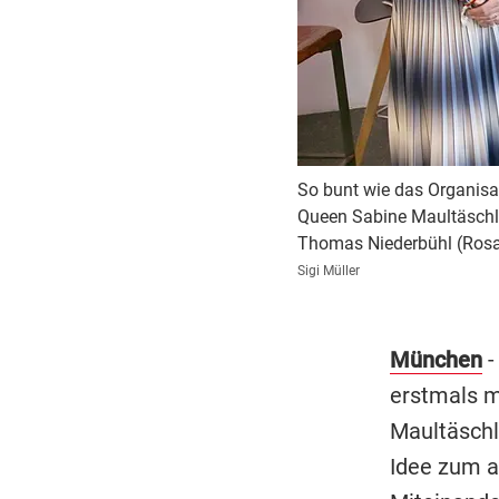
So bunt wie das Organisat
Queen Sabine Maultäschle
Thomas Niederbühl (Rosa 
Sigi Müller
München
-
erstmals 
Maultäschle
Idee zum a