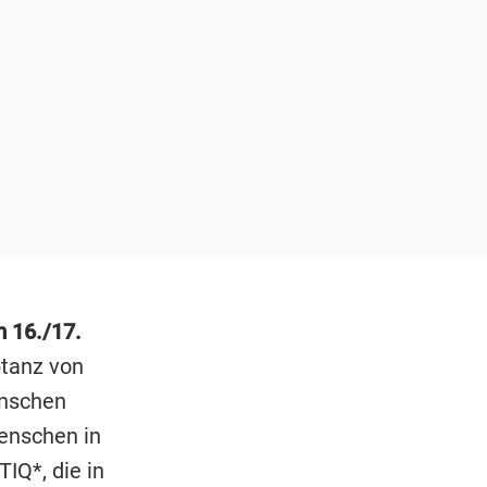
 16./17.
ptanz von
enschen
Menschen in
IQ*, die in