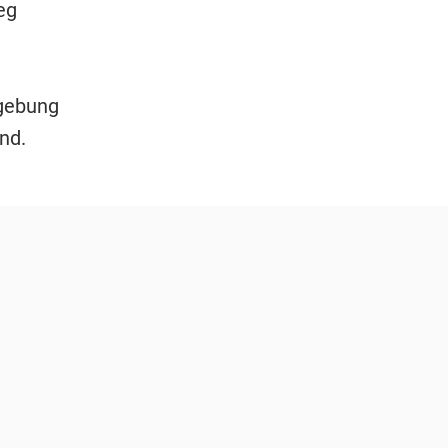
eg
mgebung
nd.