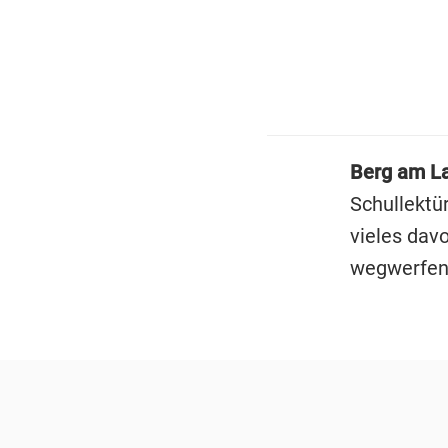
Berg am L
Schullektü
vieles dav
wegwerfen?