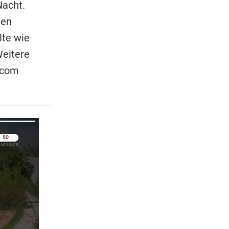
Nacht.
den
lte wie
Weitere
.com
pringen