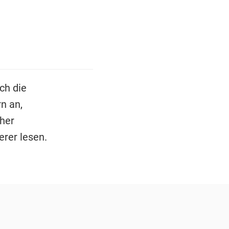
ch die
n an,
cher
erer lesen.