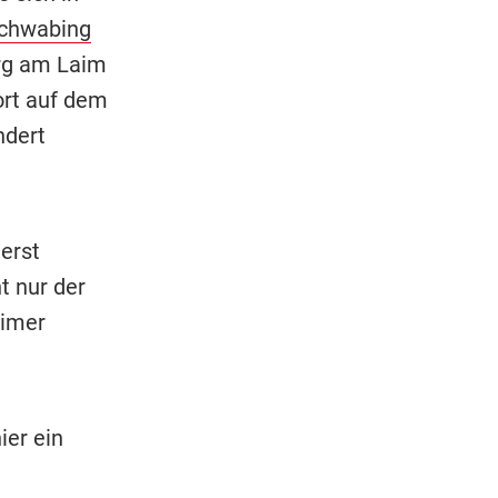
chwabing
erg am Laim
ort auf dem
ndert
 erst
t nur der
aimer
ier ein