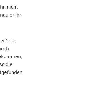
ihn nicht
nau er ihr
eiß die
noch
rgekommen,
ss die
tgefunden