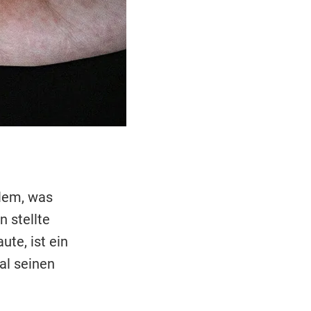
llem, was
n stellte
te, ist ein
al seinen