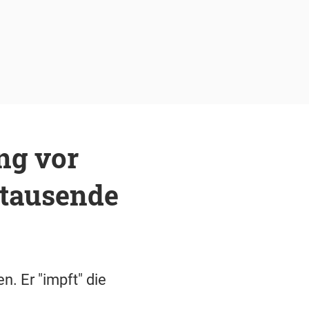
ng vor
tausende
. Er "impft" die