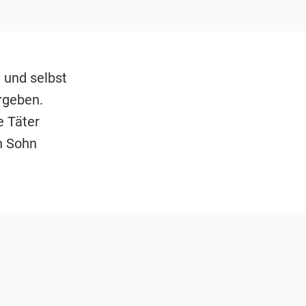
t und selbst
rgeben.
e Täter
in Sohn