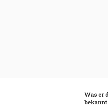
Was er d
bekannt