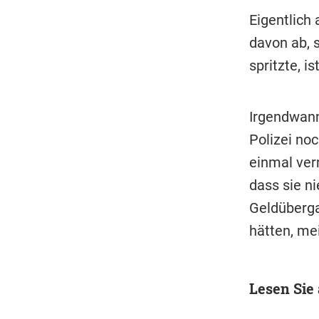
Eigentlich 
davon ab, 
spritzte, i
Irgendwann
Polizei no
einmal ver
dass sie n
Geldüberga
hätten, mei
Lesen Sie