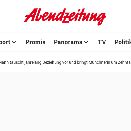
port
Promis
Panorama
TV
Politi
Mann täuscht jahrelang Beziehung vor und bringt Münchnerin um Zehnt