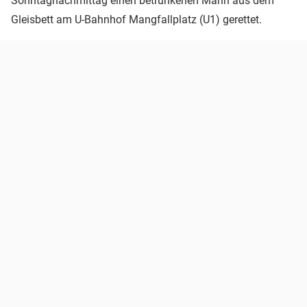
Sonntagnachmittag einen betrunkenen Mann aus dem
Gleisbett am U-Bahnhof Mangfallplatz (U1) gerettet.