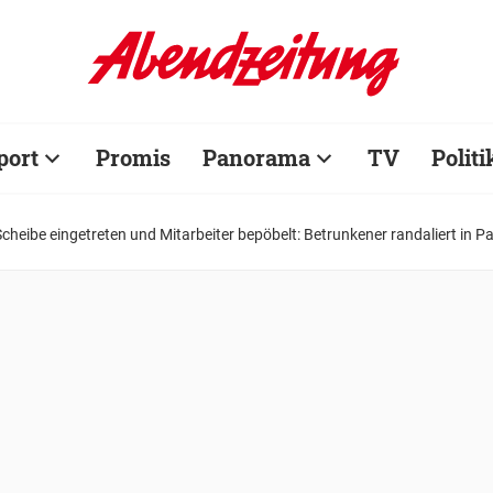
port
Promis
Panorama
TV
Politi
Scheibe eingetreten und Mitarbeiter bepöbelt: Betrunkener randaliert in P