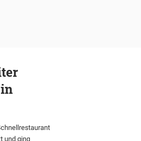
ter
 in
Schnellrestaurant
t und ging