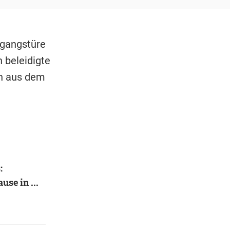
ngangstüre
 beleidigte
ch aus dem
:
se in ...