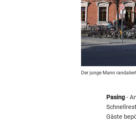
Der junge Mann randaliert
Pasing
- A
Schnellres
Gäste bepö