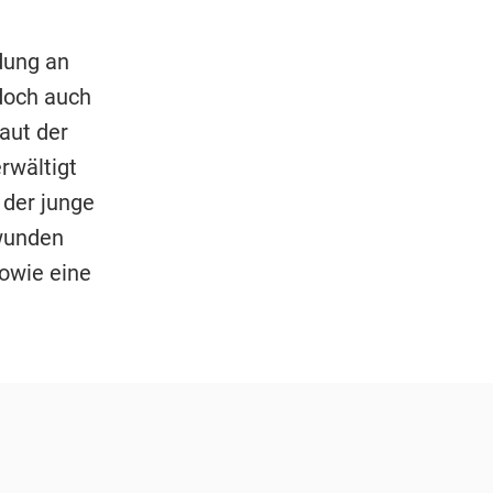
dung an
 doch auch
aut der
rwältigt
 der junge
wunden
owie eine