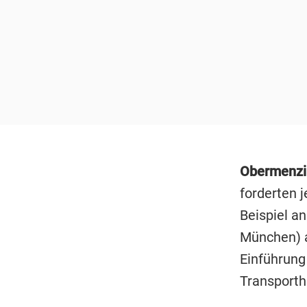
Obermenzi
forderten j
Beispiel a
München) a
Einführung
Transporthi