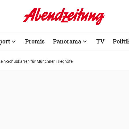
port
Promis
Panorama
TV
Politi
Leih-Schubkarren für Münchner Friedhöfe