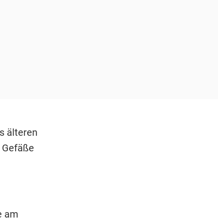
s älteren
d Gefäße
ie am