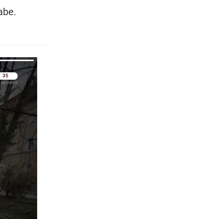
abe.
pringen
pringen