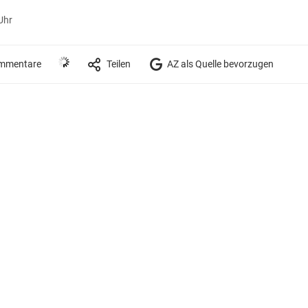
Uhr
mmentare
Teilen
AZ als Quelle bevorzugen