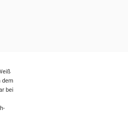
Weiß
ch dem
r bei
h-