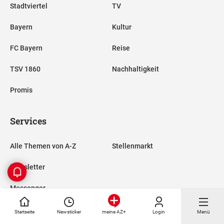
Stadtviertel
TV
Bayern
Kultur
FC Bayern
Reise
TSV 1860
Nachhaltigkeit
Promis
Services
Alle Themen von A-Z
Stellenmarkt
Newsletter
Messenger
RSS-Feeds
Startseite
Newsticker
Login
Menü
meine AZ+