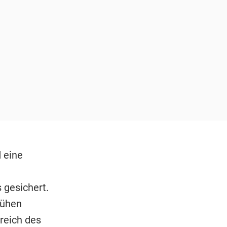
 eine
 gesichert.
rühen
reich des