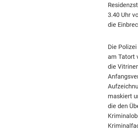
Residenzstr
3.40 Uhr vo
die Einbrec
Die Polize
am Tatort 
die Vitrine
Anfangsver
Aufzeichnu
maskiert u
die den Übe
Kriminalob
Kriminalfa