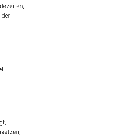
dezeiten,
 der
ei
gt,
setzen,