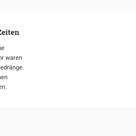
Zeiten
he
hr waren
Gedränge.
nen
en.