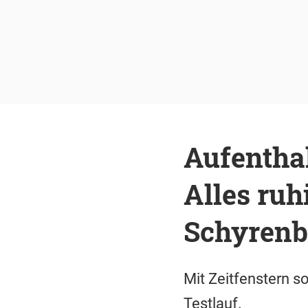
Aufenthal
Alles ruh
Schyren
Mit Zeitfenstern s
Testlauf.