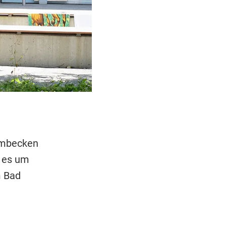
mmbecken
e es um
m Bad