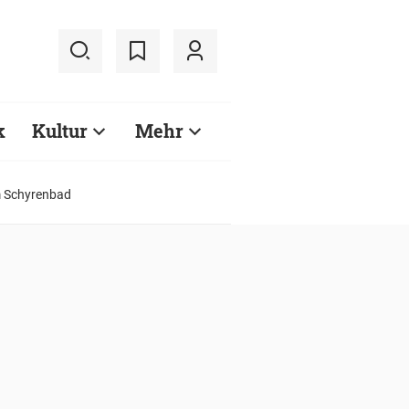
k
Kultur
Mehr
im Schyrenbad