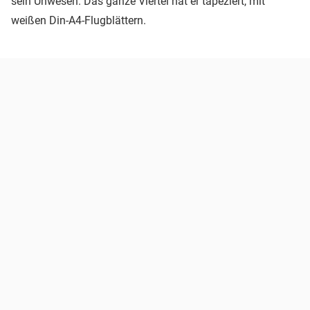
sein Unwesen. Das ganze Viertel hat er tapeziert, mit
weißen Din-A4-Flugblättern.