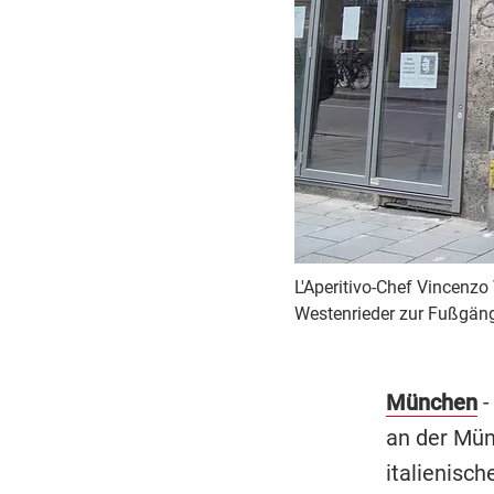
L'Aperitivo-Chef Vincenzo
Westenrieder zur Fußgäng
München
-
an der Mün
italienisch