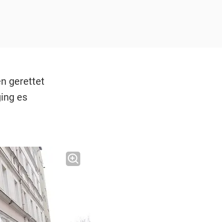
n gerettet
ing es