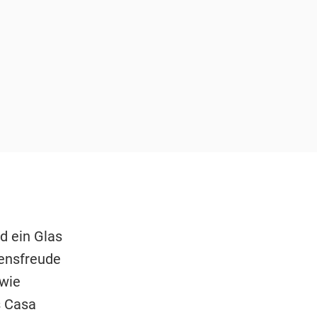
d ein Glas
bensfreude
 wie
s Casa