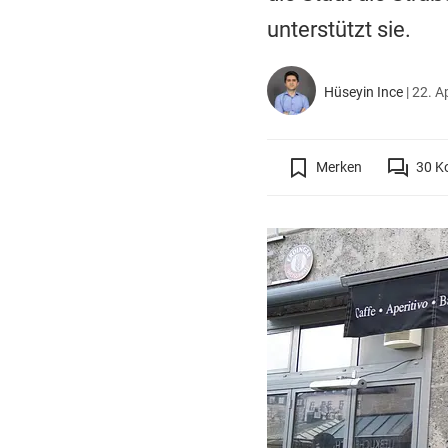
unterstützt sie.
Hüseyin Ince
|
22. A
Merken
30
K