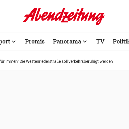
port
Promis
Panorama
TV
Politi
ür immer? Die Westenriederstraße soll verkehrsberuhigt werden