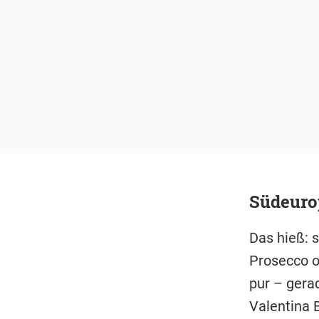
Südeuro
Das hieß: s
Prosecco o
pur – gera
Valentina 