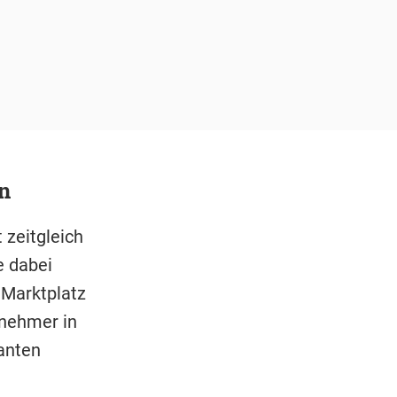
n
zeitgleich
e dabei
Marktplatz
lnehmer in
anten