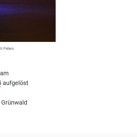
h Peters
t am
i
aufgelöst
e Grünwald