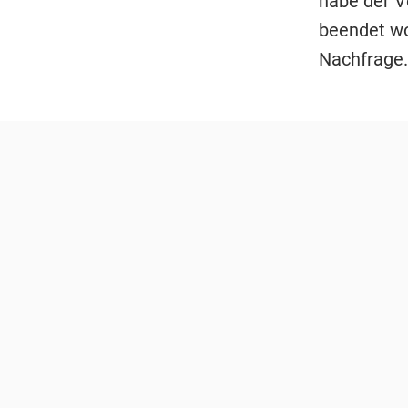
habe der V
beendet wo
Nachfrage.