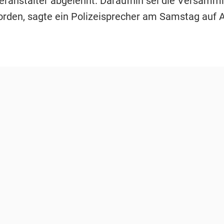
eranstalter abgelehnt. Daraufhin sei die Versamm
rden, sagte ein Polizeisprecher am Samstag auf 