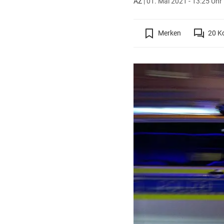
AZ
|
01. Mai 2021 - 13:25 Uhr
Merken
20
K