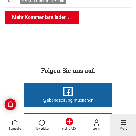
Kommentar melden
Mehr Kommentare laden ...
Folgen Sie uns auf:
@abendzeitung.muenchen
Startseite
Newsticker
Login
Menü
meine AZ+
@abendzeitung