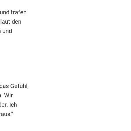
und trafen
laut den
n und
das Gefühl,
. Wir
er. Ich
aus."