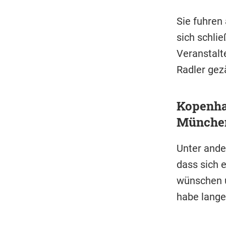
Sie fuhren
sich schli
Veranstalt
Radler gezä
Kopenha
München
Unter ande
dass sich e
wünschen u
habe lange