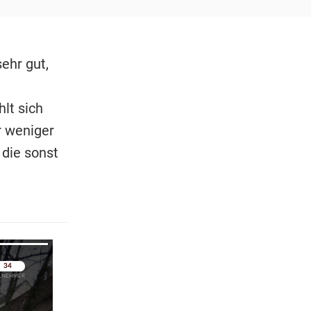
ehr gut,
lt sich
r weniger
 die sonst
pringen