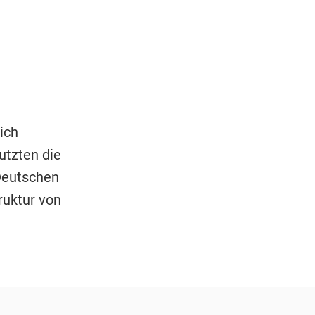
ich
utzten die
 Deutschen
ruktur von