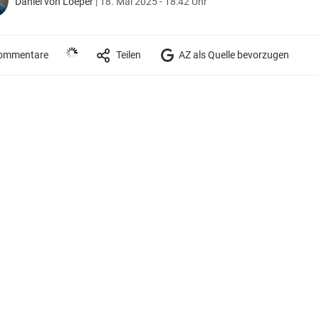
Daniel von Loeper
|
18. Mai 2025 - 18:42 Uhr
ommentare
Teilen
AZ als Quelle bevorzugen