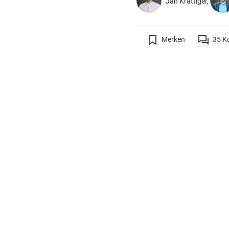
Jan Krattiger,
Merken
35
K