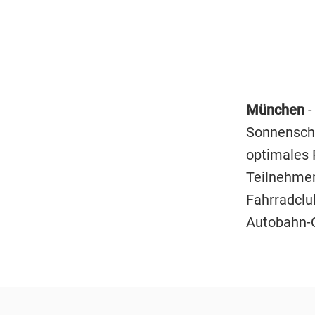
München
-
Sonnensche
optimales 
Teilnehmer
Fahrradclu
Autobahn-