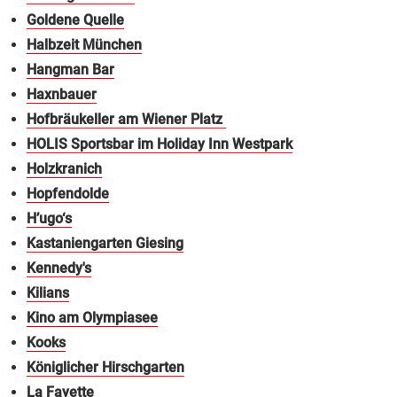
Goldene Quelle
Halbzeit München
Hangman Bar
Haxnbauer
Hofbräukeller am Wiener Platz
HOLIS Sportsbar im Holiday Inn Westpark
Holzkranich
Hopfendolde
H’ugo‘s
Kastaniengarten Giesing
Kennedy's
Kilians
Kino am Olympiasee
Kooks
Königlicher Hirschgarten
La Fayette