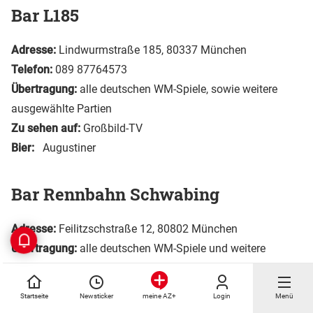
Bar L185
Adresse:
Lindwurmstraße 185, 80337 München
Telefon:
089 87764573
Übertragung:
alle deutschen WM-Spiele, sowie weitere
ausgewählte Partien
Zu sehen auf:
Großbild-TV
Bier:
Augustiner
Bar Rennbahn Schwabing
Adresse:
Feilitzschstraße 12, 80802 München
Übertragung:
alle deutschen WM-Spiele und weitere
ausgewählte Spiele
Zu sehen auf:
drei Leinwand innen und außen
Startseite
Newsticker
Login
Menü
meine AZ+
Bier:
verschiedene Biersorten