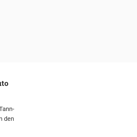
uto
Tann-
n den