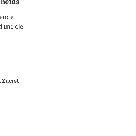
cheids
n-rote
d und die
 Zuerst