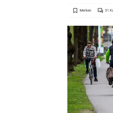
Merken
31
K