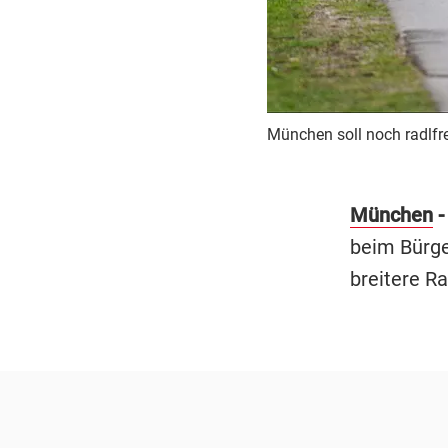
München soll noch radlfr
München
-
beim Bürge
breitere R