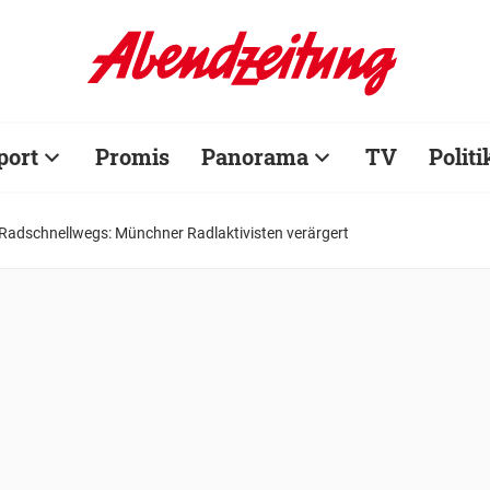
port
Promis
Panorama
TV
Politi
Radschnellwegs: Münchner Radlaktivisten verärgert