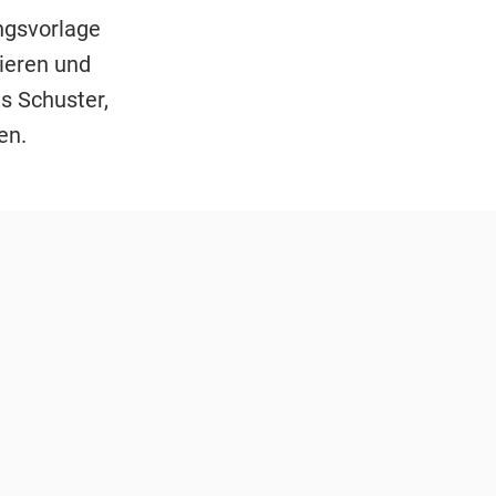
ngsvorlage
sieren und
as Schuster,
en.