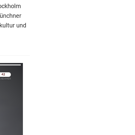
tockholm
Münchner
kultur und
pringen