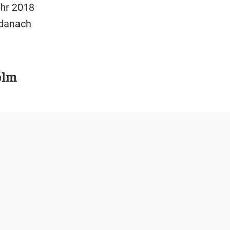
ahr 2018
 danach
olm