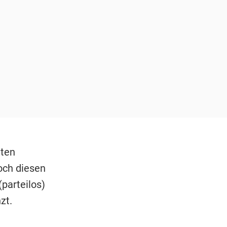
eten
och diesen
parteilos)
zt.