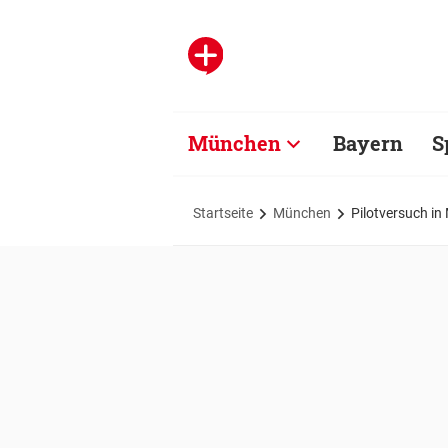
München
Bayern
S
Startseite
München
Pilotversuch i