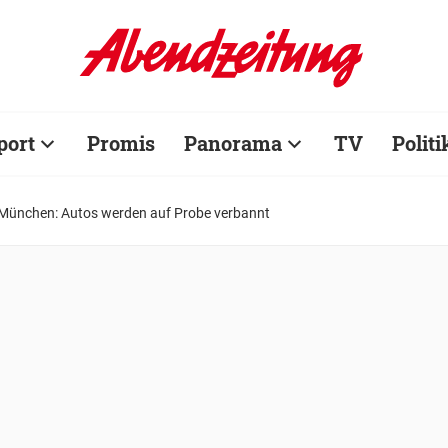
port
Promis
Panorama
TV
Politi
n München: Autos werden auf Probe verbannt