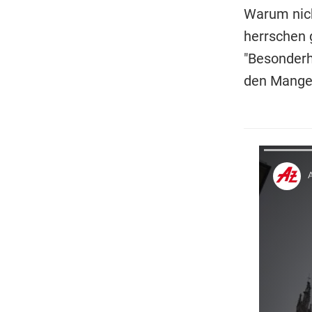
Warum nich
herrschen 
"Besonderhe
den Mangel