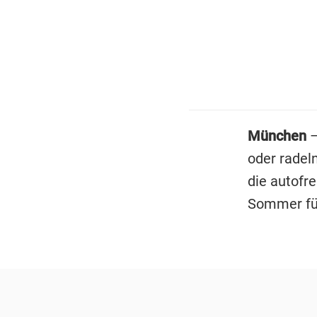
München
–
oder radel
die autofr
Sommer für