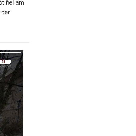
t fiel am
 der
pringen
pringen