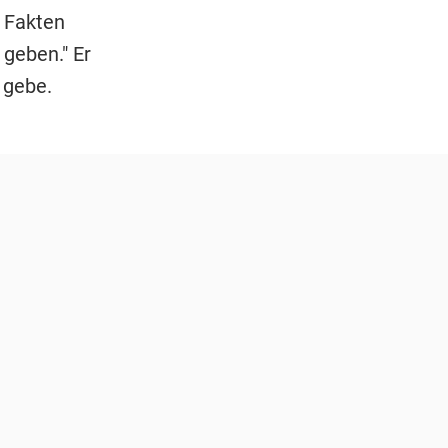
h Fakten
 geben." Er
 gebe.