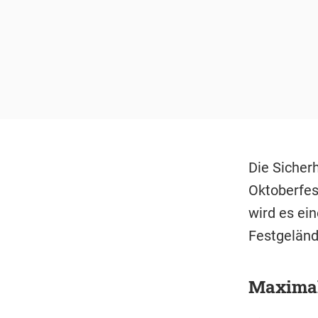
Die Sicher
Oktoberfes
wird es ei
Festgelän
Maximal