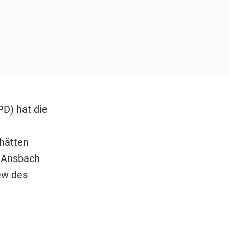
PD
) hat die
hätten
n Ansbach
iew des