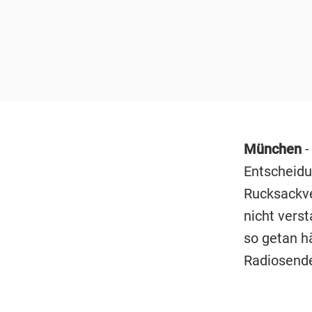
München
-
Entscheidu
Rucksackve
nicht vers
so getan hä
Radiosender