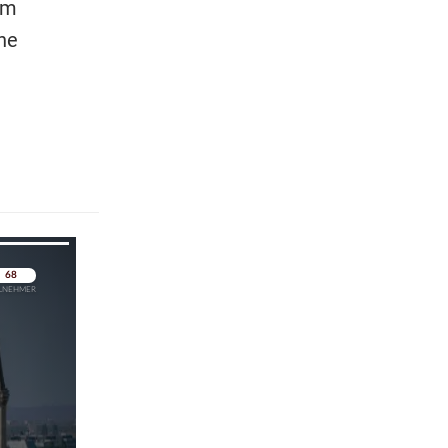
um
ne
pringen