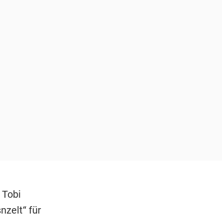
 Tobi
nzelt“ für