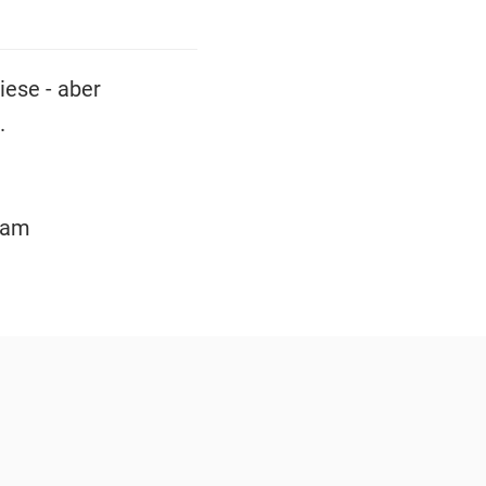
iese - aber
.
 am