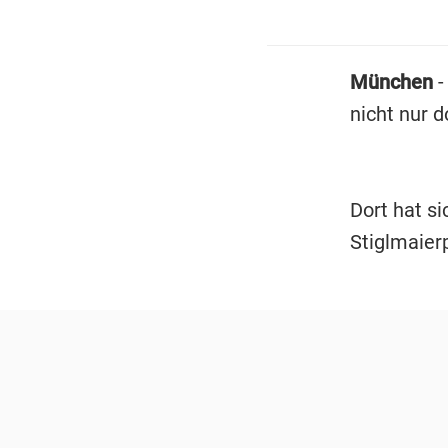
München
-
nicht nur 
Dort hat si
Stiglmaier