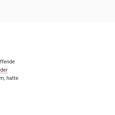
effende
 der
m, hatte