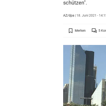
schützen".
AZ/dpa
|
18. Juni 2021 - 14:1
Merken
5
Ko