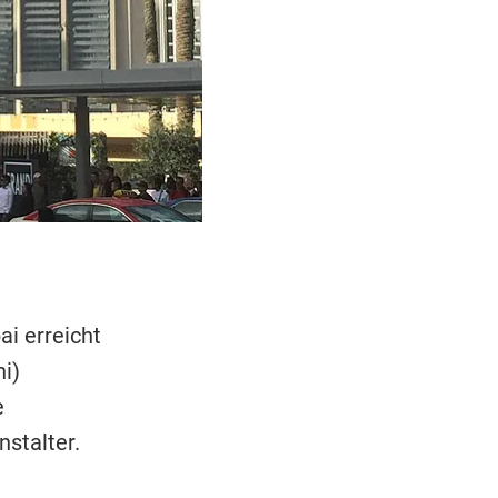
ai erreicht
i)
e
stalter.