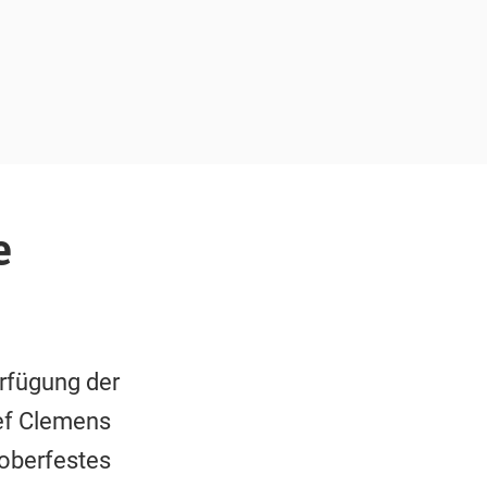
e
rfügung der
ef Clemens
toberfestes