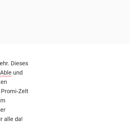
ehr. Dieses
 Able
und
ten
 Promi-Zelt
dem
ner
 alle da!