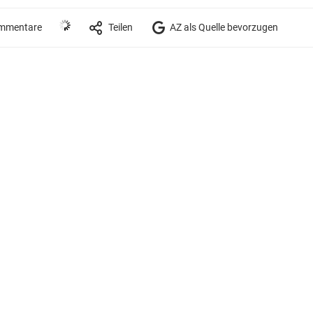
mmentare
Teilen
AZ als Quelle bevorzugen