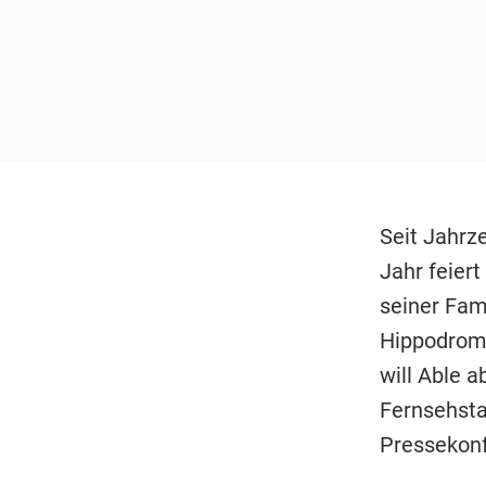
Seit Jahrz
Jahr feiert
seiner Fam
Hippodrom.
will Able a
Fernsehsta
Pressekonf