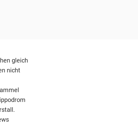
hen gleich
en nicht
nhammel
Hippodrom
stall.
news