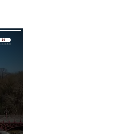
pringen
pringen