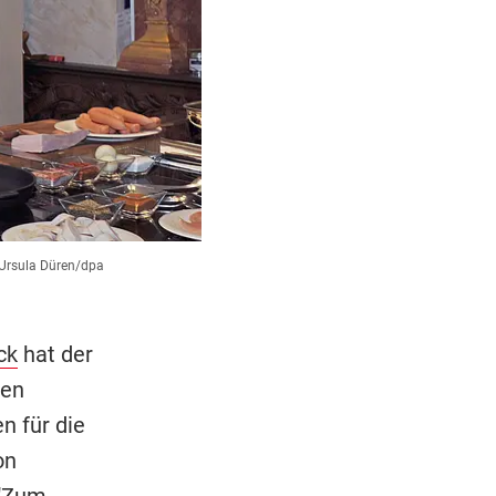
Ursula Düren/dpa
ck
hat der
ren
 für die
on