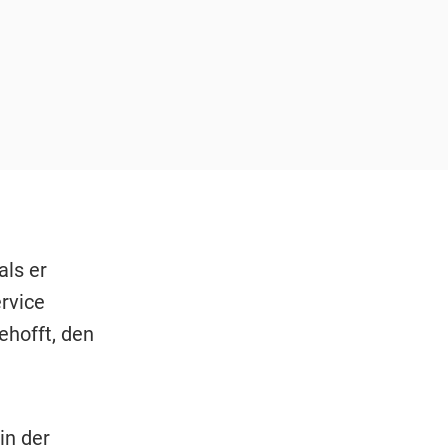
als er
rvice
hofft, den
in der