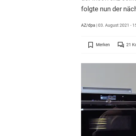
folgte nun der näc
AZ/dpa
|
03. August 2021 - 1
Merken
21
K