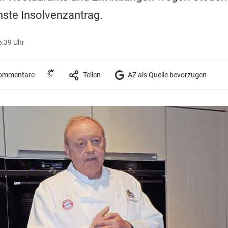
hste Insolvenzantrag.
5:39 Uhr
ommentare
Teilen
AZ als Quelle bevorzugen