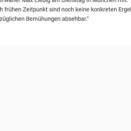
erwalter Max Liebig am Dienstag in München mit.
ch frühen Zeitpunkt sind noch keine konkreten Erge
züglichen Bemühungen absehbar."