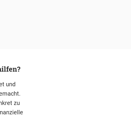
ilfen?
et und
gemacht.
nkret zu
inanzielle