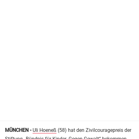
MÜNCHEN -
Uli Hoeneß
(58) hat den Zivilcouragepreis der
Stiftung „Bündnis für Kinder. Gegen Gewalt“ bekommen.