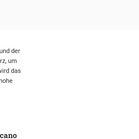
 und der
rz, um
wird das
 hohe
acano