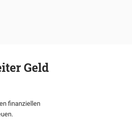
ter Geld
n finanziellen
euen.