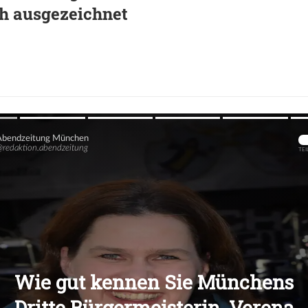
h ausgezeichnet
Übers
Übers