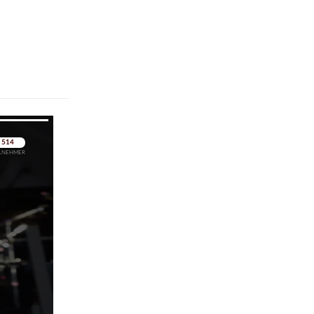
pringen
pringen