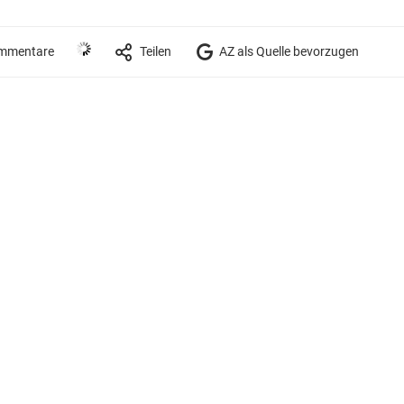
mmentare
Teilen
AZ als Quelle bevorzugen