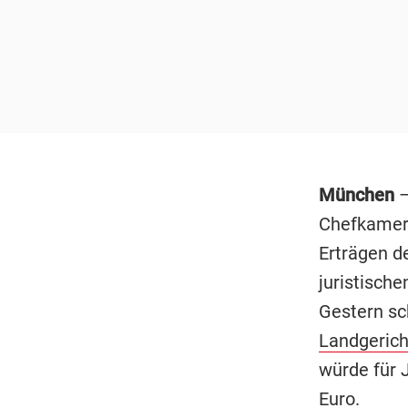
München
–
Chefkamera
Erträgen d
juristische
Gestern sc
Landgerich
würde für 
Euro.