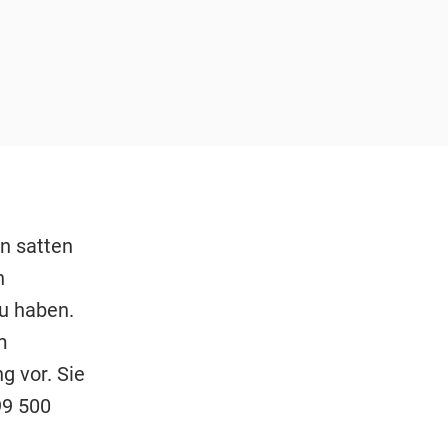
n satten
n
zu haben.
m
g vor. Sie
99 500