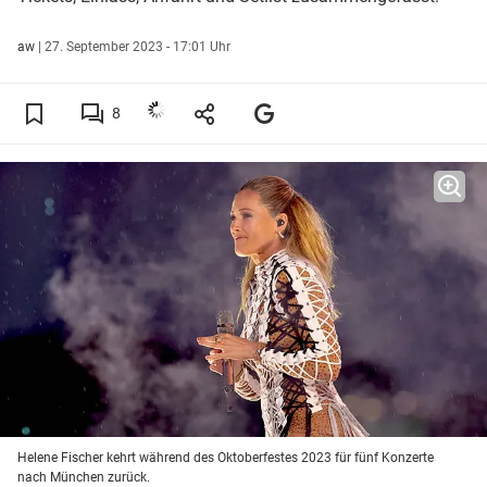
aw
|
27. September 2023 - 17:01 Uhr
8
Helene Fischer kehrt während des Oktoberfestes 2023 für fünf Konzerte
nach München zurück.