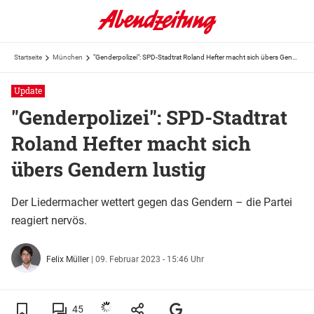
Startseite
München
"Genderpolizei": SPD-Stadtrat Roland Hefter macht sich übers Gendern lustig
Update
"Genderpolizei": SPD-Stadtrat
Roland Hefter macht sich
übers Gendern lustig
Der Liedermacher wettert gegen das Gendern – die Partei
reagiert nervös.
Felix Müller
|
09. Februar 2023 - 15:46 Uhr
45