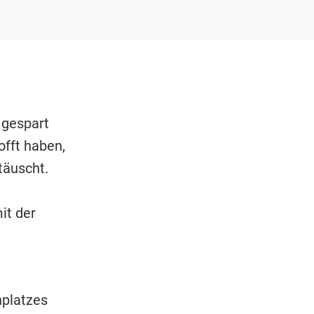
 gespart
offt haben,
täuscht.
it der
nplatzes