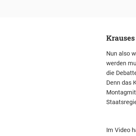
Krauses 
Nun also wi
werden mus
die Debatt
Denn das K
Montagmitt
Staatsregi
Im Video h