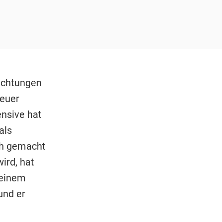
richtungen
teuer
ensive hat
als
ch gemacht
ird, hat
seinem
und er