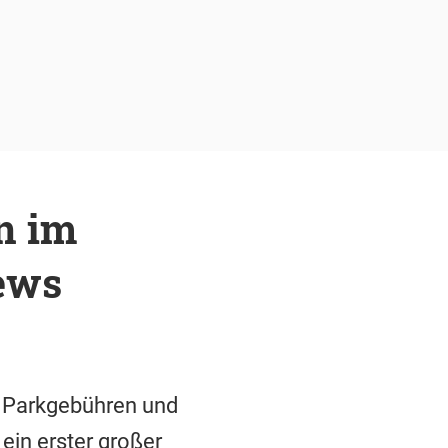
n im
News
e Parkgebühren und
ein erster großer