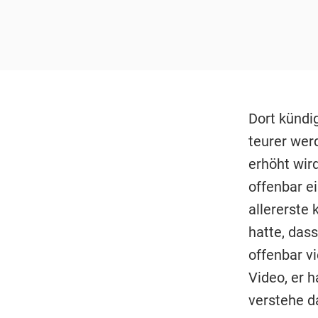
Dort kündig
teurer wer
erhöht wir
offenbar ei
allererste
hatte, dass
offenbar v
Video, er 
verstehe d