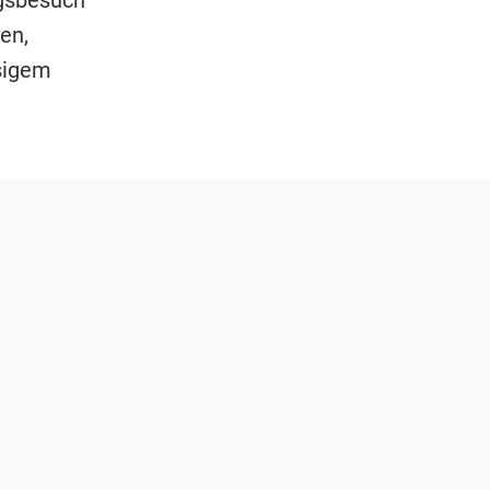
en,
sigem