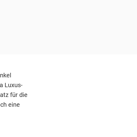
unkel
la Luxus-
atz für die
ich eine