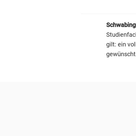
Schwabing
Studienfac
gilt: ein v
gewünschte