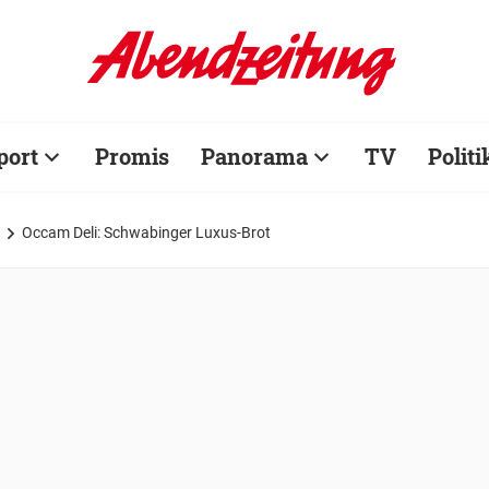
port
Promis
Panorama
TV
Politi
Occam Deli: Schwabinger Luxus-Brot