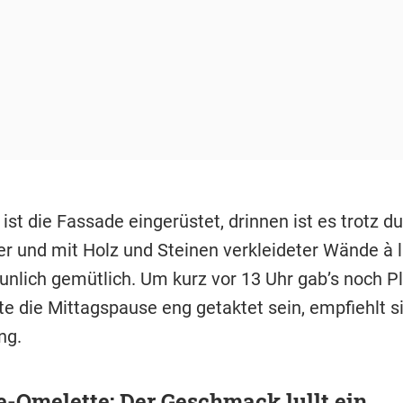
st die Fassade eingerüstet, drinnen ist es trotz d
er und mit Holz und Steinen verkleideter Wände à 
unlich gemütlich. Um kurz vor 13 Uhr gab’s noch Pl
lte die Mittagspause eng getaktet sein, empfiehlt s
ng.
-Omelette: Der Geschmack lullt ein