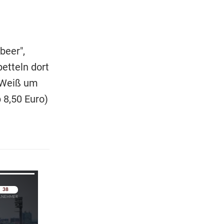
beer",
etteln dort
 (Weiß um
b 8,50 Euro)
pringen