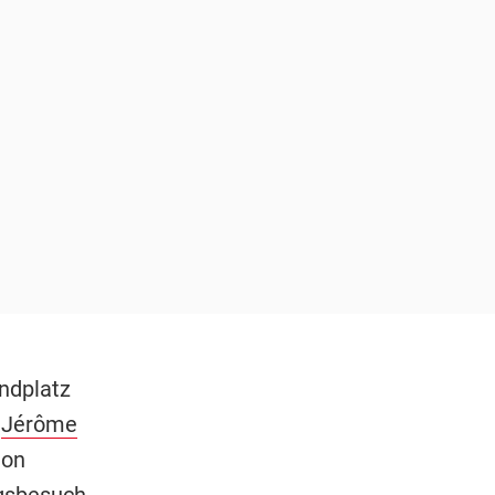
ndplatz
r
Jérôme
hon
agsbesuch