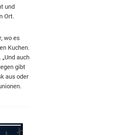
ht und
 Ort.
r, wo es
en Kuchen.
l. „Und auch
egen gibt
sk aus oder
unionen.