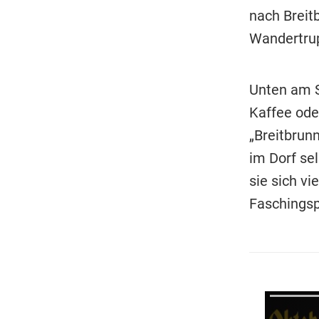
nach Breit
Wandertrup
Unten am S
Kaffee ode
„Breitbrunn
im Dorf se
sie sich v
Faschingsp