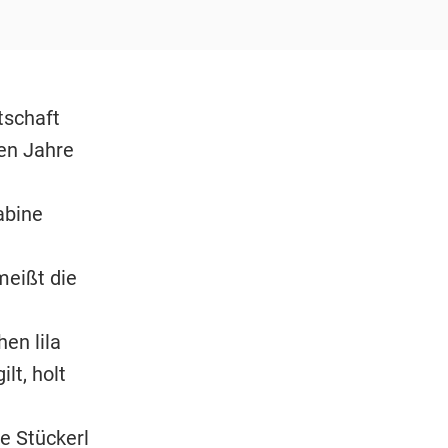
tschaft
nen Jahre
abine
meißt die
en lila
lt, holt
e Stückerl