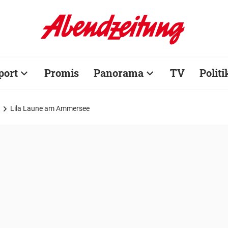
port
Promis
Panorama
TV
Politi
Lila Laune am Ammersee