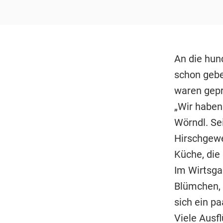
An die hun
schon gebe
waren gepr
„Wir haben
Wörndl. Sei
Hirschgewe
Küche, die 
Im Wirtsgar
Blümchen, 
sich ein pa
Viele Ausf