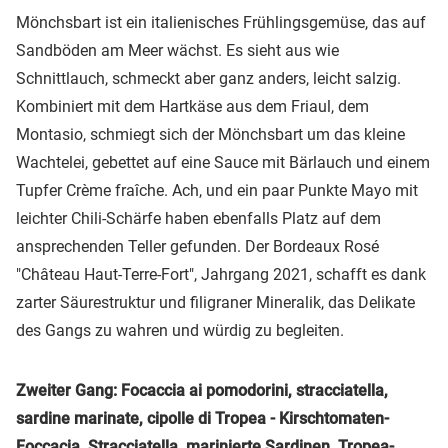
Mönchsbart ist ein italienisches Frühlingsgemüse, das auf
Sandböden am Meer wächst. Es sieht aus wie
Schnittlauch, schmeckt aber ganz anders, leicht salzig.
Kombiniert mit dem Hartkäse aus dem Friaul, dem
Montasio, schmiegt sich der Mönchsbart um das kleine
Wachtelei, gebettet auf eine Sauce mit Bärlauch und einem
Tupfer Crème fraîche. Ach, und ein paar Punkte Mayo mit
leichter Chili-Schärfe haben ebenfalls Platz auf dem
ansprechenden Teller gefunden. Der Bordeaux Rosé
"Château Haut-Terre-Fort", Jahrgang 2021, schafft es dank
zarter Säurestruktur und filigraner Mineralik, das Delikate
des Gangs zu wahren und würdig zu begleiten.
Zweiter Gang: Focaccia ai pomodorini, stracciatella,
sardine marinate, cipolle di Tropea - Kirschtomaten-
Foccacia, Stracciatella, marinierte Sardinen, Tropea-