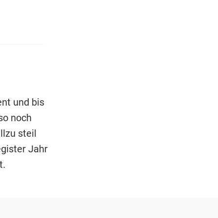
nt und bis
lso noch
lzu steil
gister Jahr
t.