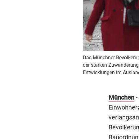
Das Münchner Bevölkerun
der starken Zuwanderung. 
Entwicklungen im Ausland
München
-
Einwohnerz
verlangsam
Bevölkerun
Bauordnung