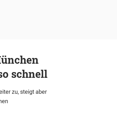
München
so schnell
er zu, steigt aber
chen