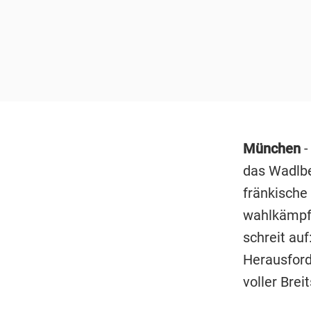
München
-
das Wadlbe
fränkische 
wahlkämp
schreit au
Herausford
voller Brei