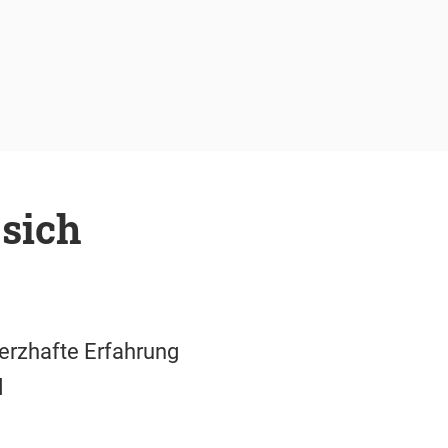
sich
merzhafte Erfahrung
ld