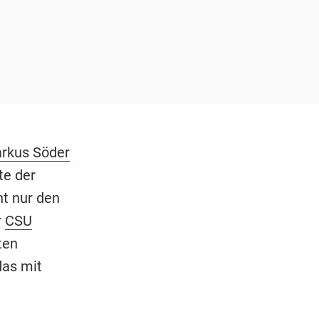
rkus Söder
te der
ht nur den
r
CSU
ten
das mit