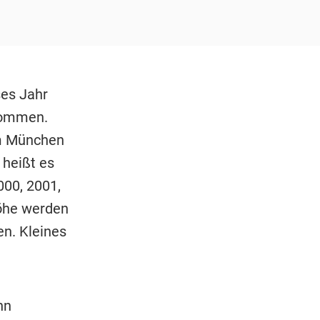
ses Jahr
kommen.
am München
 heißt es
00, 2001,
Höhe werden
n. Kleines
nn