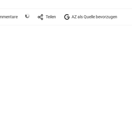
mmentare
Teilen
AZ als Quelle bevorzugen