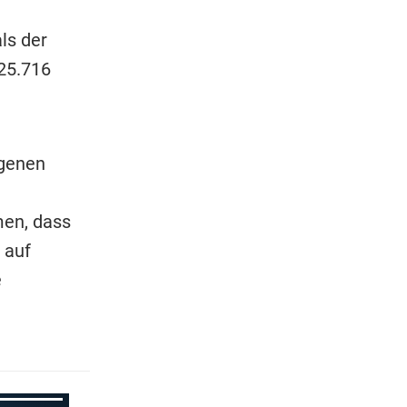
ls der
25.716
igenen
men, dass
 auf
e