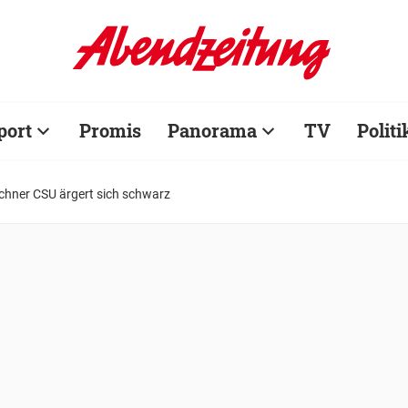
port
Promis
Panorama
TV
Politi
chner CSU ärgert sich schwarz