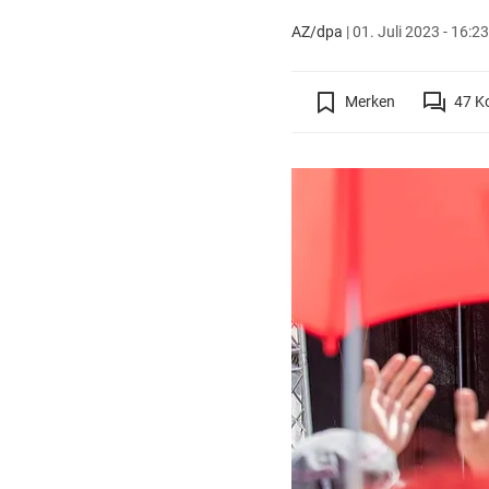
AZ/dpa
|
01. Juli 2023 - 16:2
Merken
47
K