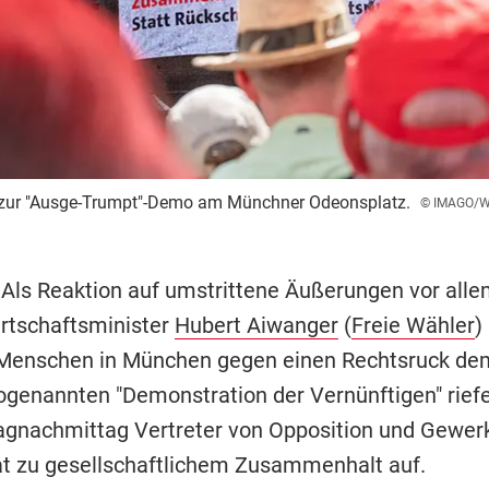
zur "Ausge-Trumpt"-Demo am Münchner Odeonsplatz.
© IMAGO/W
 Als Reaktion auf umstrittene Äußerungen vor all
rtschaftsminister
Hubert Aiwanger
(
Freie Wähler
)
enschen in München gegen einen Rechtsruck dem
sogenannten "Demonstration der Vernünftigen" rief
nachmittag Vertreter von Opposition und Gewer
at zu gesellschaftlichem Zusammenhalt auf.