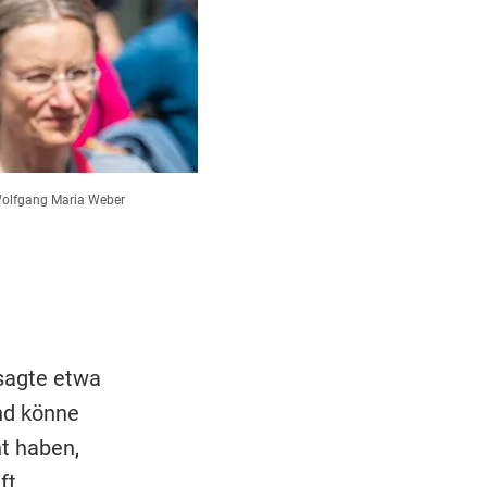
olfgang Maria Weber
sagte etwa
nd könne
nt haben,
ft