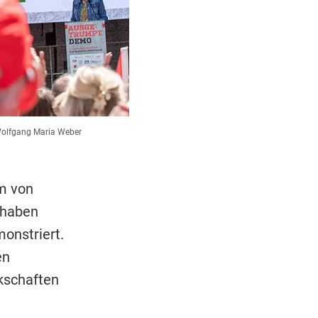
olfgang Maria Weber
em von
 haben
onstriert.
en
kschaften