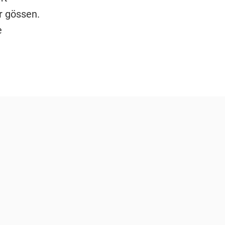
r gössen.
e