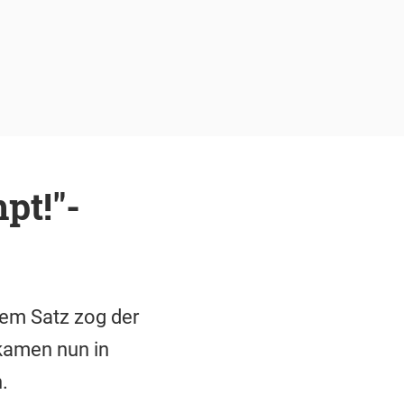
pt!"-
sem Satz zog der
 kamen nun in
.