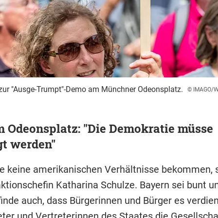
zur "Ausge-Trumpt"-Demo am Münchner Odeonsplatz.
© IMAGO/W
 Odeonsplatz: "Die Demokratie müsse
gt werden"
le keine amerikanischen Verhältnisse bekommen, 
ktionschefin Katharina Schulze. Bayern sei bunt u
 finde auch, dass Bürgerinnen und Bürger es verdie
eter und Vertreterinnen des Staates die Gesellscha