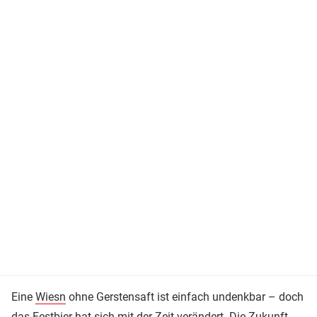
Eine
Wiesn
ohne Gerstensaft ist einfach undenkbar – doch
das Festbier hat sich mit der Zeit verändert. Die Zukunft