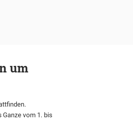
en um
ttfinden.
s Ganze vom 1. bis