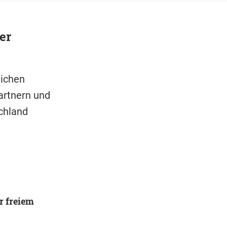
er
lichen
artnern und
chland
r freiem