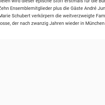
len wird dieser epische Stoff erstmals für die B
 Zehn Ensemblemitglieder plus die Gäste André Ju
Marie Schubert verkörpern die weitverzweigte Fami
Bosse, der nach zwanzig Jahren wieder in München 