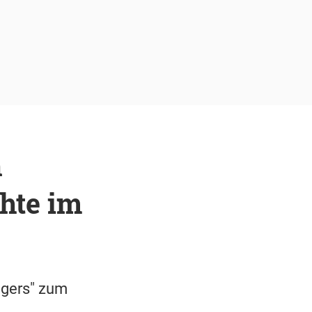
n
hte im
ngers" zum