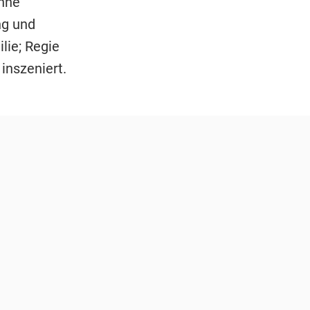
ühne
ng und
lie; Regie
inszeniert.