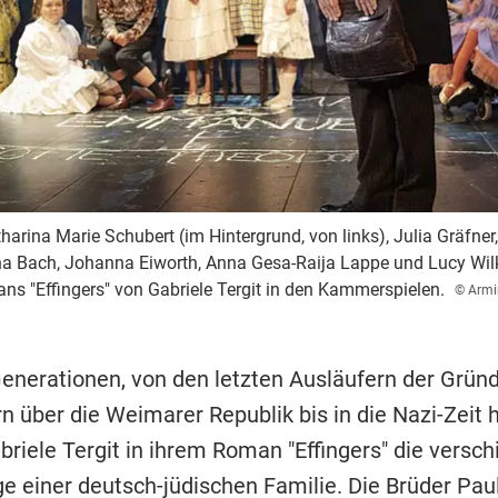
harina Marie Schubert (im Hintergrund, von links), Julia Gräfn
na Bach, Johanna Eiworth, Anna Gesa-Raija Lappe und Lucy Wil
 "Effingers" von Gabriele Tergit in den Kammerspielen.
© Armi
Generationen, von den letzten Ausläufern der Gründ
 über die Weimarer Republik bis in die Nazi-Zeit h
briele Tergit in ihrem Roman "Effingers" die versc
 einer deutsch-jüdischen Familie. Die Brüder Paul