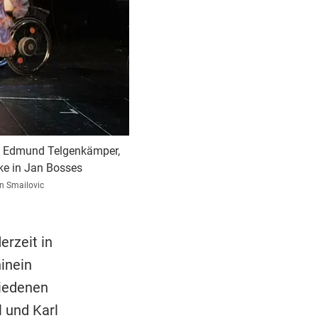
er, Edmund Telgenkämper,
ke in Jan Bosses
n Smailovic
erzeit in
inein
hiedenen
 und Karl