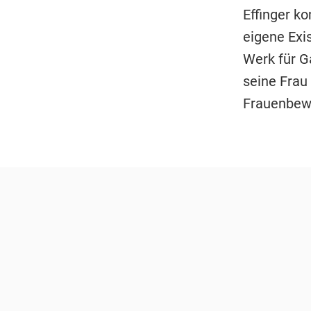
Effinger k
eigene Exi
Werk für Ga
seine Frau
Frauenbew