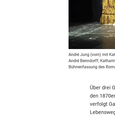
André Jung (vorn) mit Kat
André Benndorff, Kathari
Bühnenfassung des Romans
Über drei 
den 1870ern
verfolgt Ga
Lebenswege