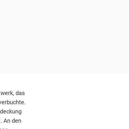
twerk, das
verbuchte.
ntdeckung
t. An den