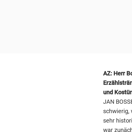
AZ: Herr Bo
Erzählsträ
und Kostüm
JAN BOSSE:
schwierig,
sehr histor
war zunäch