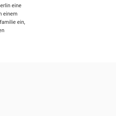
erlin eine
nn einem
amilie ein,
en