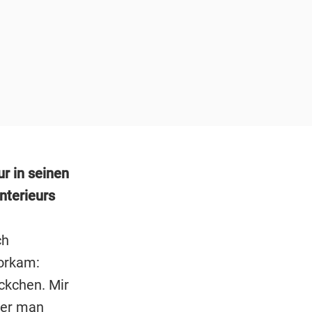
ur in seinen
nterieurs
ch
vorkam:
eckchen. Mir
ber man