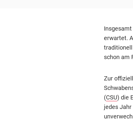
Insgesamt 
erwartet. 
traditione
schon am F
Zur offizi
Schwabens 
(
CSU
) die 
jedes Jahr
unverwechs