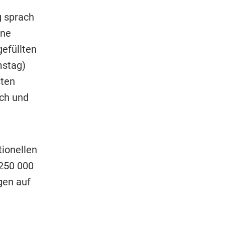
g sprach
ine
efüllten
mstag)
sten
ch und
tionellen
 250 000
gen auf