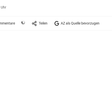
 Uhr
mmentare
Teilen
AZ als Quelle bevorzugen