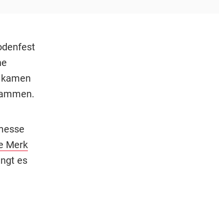
odenfest
he
r kamen
usammen.
rmesse
e Merk
ingt es