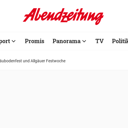
port
Promis
Panorama
TV
Politi
Gäubodenfest und Allgäuer Festwoche