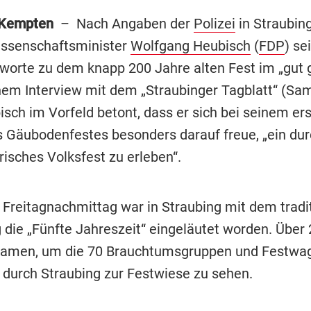
/Kempten
– Nach Angaben der
Polizei
in Straubin
issenschaftsminister
Wolfgang Heubisch
(
FDP
) se
worte zu dem knapp 200 Jahre alten Fest im „gut g
einem Interview mit dem „Straubinger Tagblatt“ (Sa
isch im Vorfeld betont, dass er sich bei seinem er
 Gäubodenfestes besonders darauf freue, „ein dur
risches Volksfest zu erleben“.
 Freitagnachmittag war in Straubing mit dem tradi
die „Fünfte Jahreszeit“ eingeläutet worden. Über
kamen, um die 70 Brauchtumsgruppen und Festwa
durch Straubing zur Festwiese zu sehen.