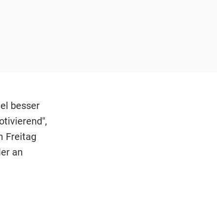
el besser
tivierend",
m Freitag
ler an