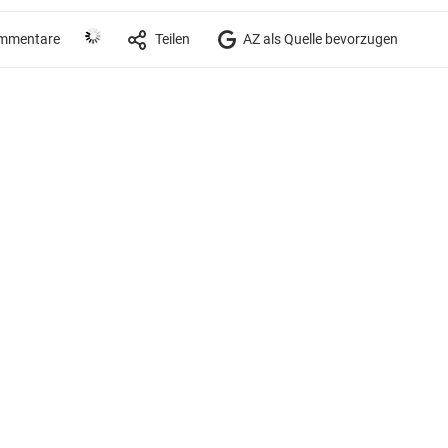
mmentare
Teilen
AZ als Quelle bevorzugen