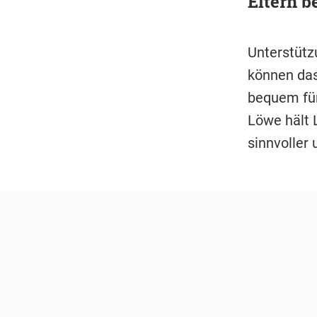
Eltern b
Unterstütz
können das
bequem für
Löwe hält 
sinnvoller 