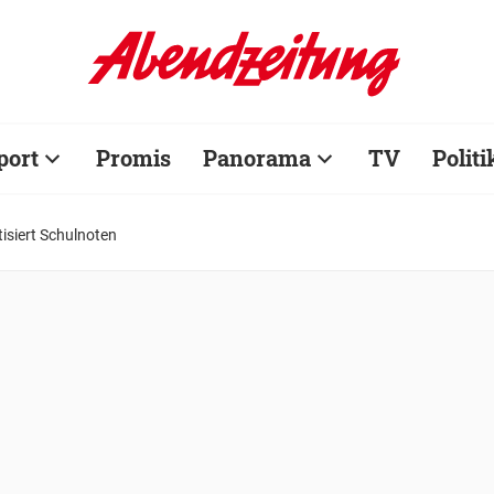
port
Promis
Panorama
TV
Politi
tisiert Schulnoten