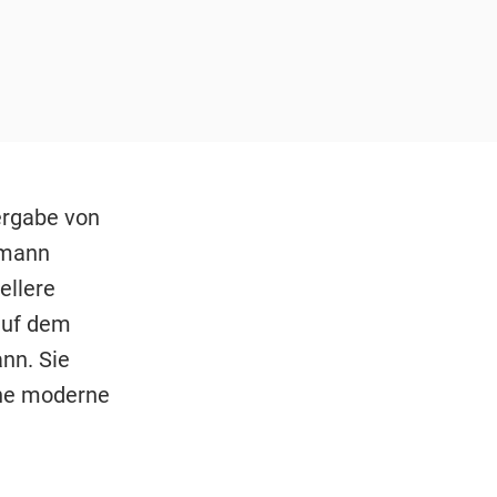
ergabe von
hmann
ellere
auf dem
nn. Sie
ine moderne