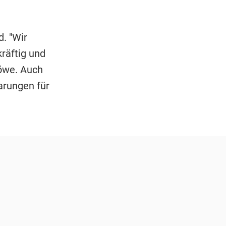
. "Wir
räftig und
Löwe. Auch
arungen für