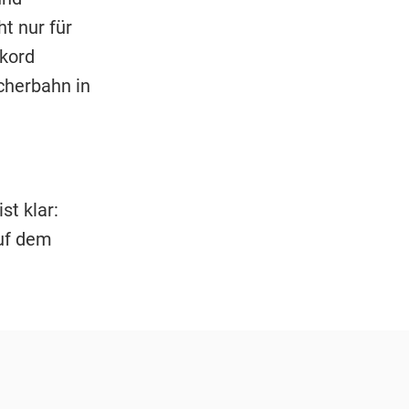
ht nur für
kord
cherbahn in
t klar:
auf dem