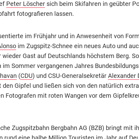
ef
Peter Löscher
sich beim Skifahren in geübter Po
fahrt fotografieren lassen.
äsentierte im Frühjahr und in Anwesenheit von Form
Alonso
im Zugspitz-Schnee ein neues Auto und auch
 wieder Gast auf Deutschlands höchstem Berg. So
 im Sommer vergangenen Jahres Bundesbildungsm
chavan
(
CDU
) und CSU-Generalsekretär
Alexander 
t den Gipfel und ließen sich von den natürlich extra
en Fotografen mit roten Wangen vor dem Gipfelkre
sche Zugspitzbahn Bergbahn AG (BZB) bringt mit i
 rund eine halbe Million Touristen im Jahr auf De