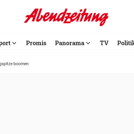
port
Promis
Panorama
TV
Politi
ugspitze boomen