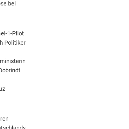
se bei
el-1-Pilot
 Politiker
inisterin
Dobrindt
uz
hren
utschlands