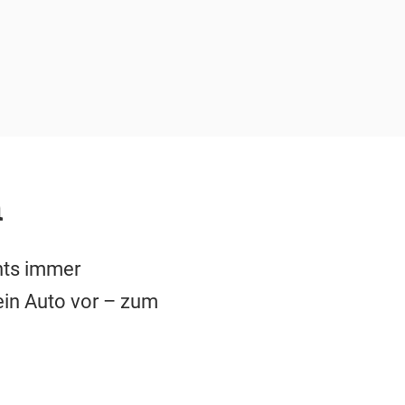
n
nts immer
 ein Auto vor – zum