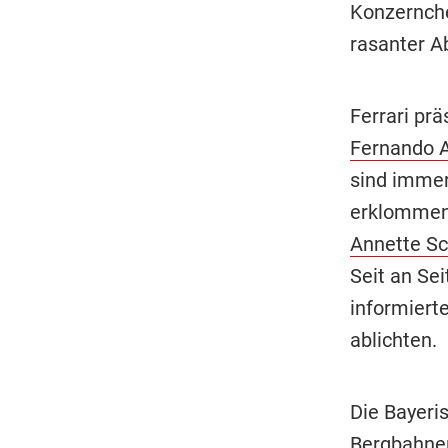
Konzernch
rasanter Ab
Ferrari pr
Fernando 
sind immer
erklommen
Annette S
Seit an Sei
informiert
ablichten.
Die Bayeri
Bergbahnen