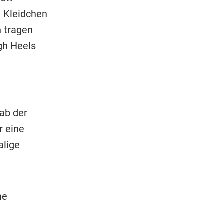
n Kleidchen
n tragen
gh Heels
ab der
r eine
alige
ne