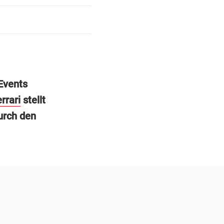
Events
rrari
stellt
urch den