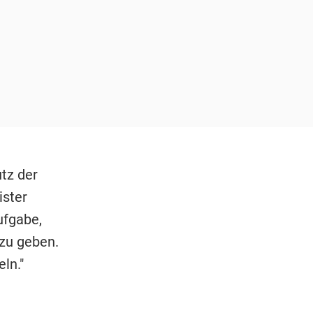
tz der
ister
ufgabe,
zu geben.
ln."