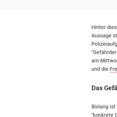
Hinter die
Aussage st
Polizeiauf
"Gefährde
am Mittwoc
und die
Fr
Das Gefä
Bislang is
"konkrete 