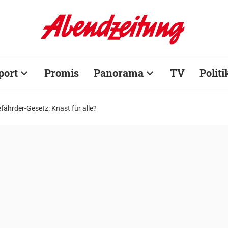
port
Promis
Panorama
TV
Politi
fährder-Gesetz: Knast für alle?