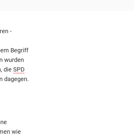
ren -
dem Begriff
en wurden
, die
SPD
en dagegen.
ine
hmen wie