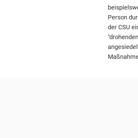
beispielsw
Person dur
der CSU ei
"drohenden
angesiedelt
Maßnahmen