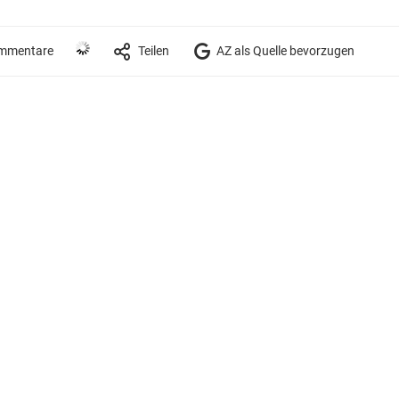
mmentare
Teilen
AZ als Quelle bevorzugen