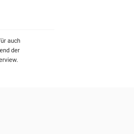
für auch
rend der
erview.