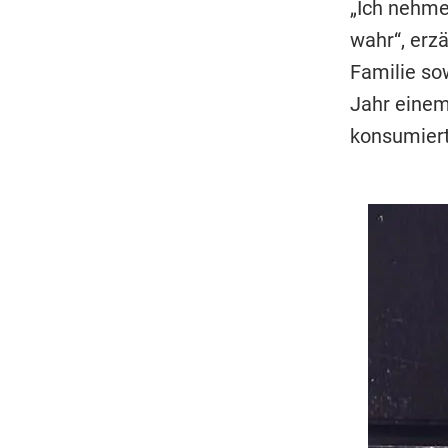
„Ich nehme 
wahr“, erzä
Familie sow
Jahr einem
konsumiert