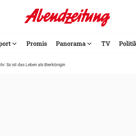
port
Promis
Panorama
TV
Politi
r: So ist das Leben als Bierkönigin