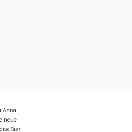
n Anna
ie neue
das Bier.