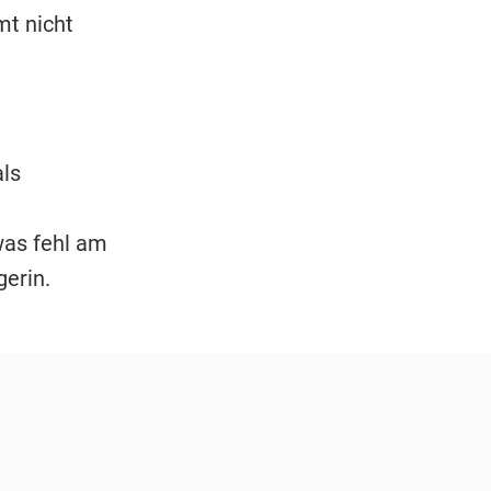
mt nicht
ls
was fehl am
gerin.