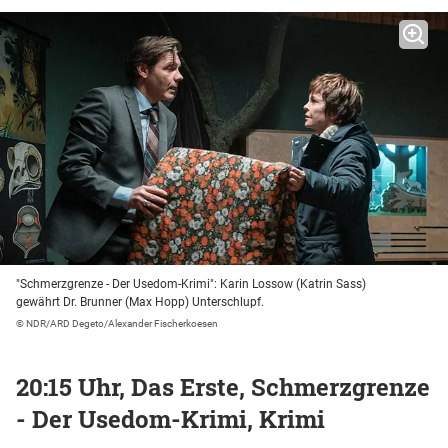
"Schmerzgrenze - Der Usedom-Krimi": Karin Lossow (Katrin Sass)
gewährt Dr. Brunner (Max Hopp) Unterschlupf.
© NDR/ARD Degeto/Alexander Fischerkoesen
20:15 Uhr, Das Erste, Schmerzgrenze
- Der Usedom-Krimi, Krimi