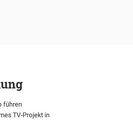
nung
o führen
mes TV-Projekt in