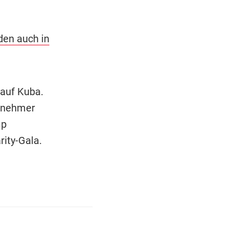
den auch in
 auf Kuba.
ernehmer
mp
rity-Gala.