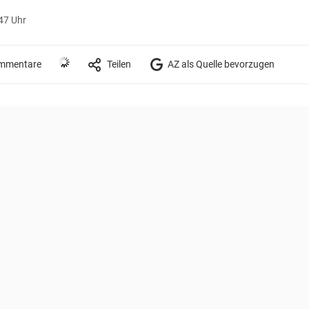
:47 Uhr
mmentare
Teilen
AZ als Quelle bevorzugen