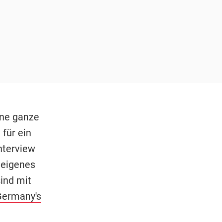
ine ganze
 für ein
nterview
 eigenes
ind mit
ermany's