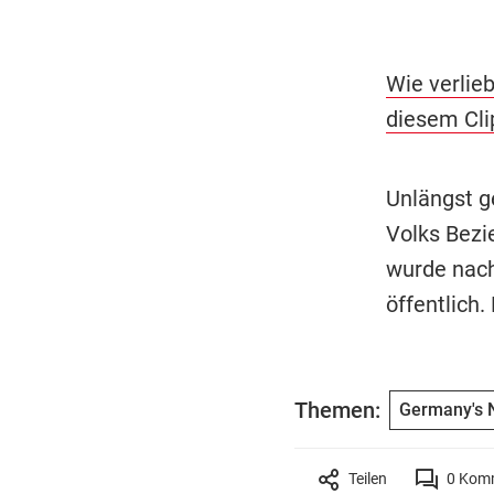
Wie verlieb
diesem Cli
Unlängst g
Volks Bezi
wurde nach
öffentlich.
Themen:
Germany's 
Teilen
0
Komm