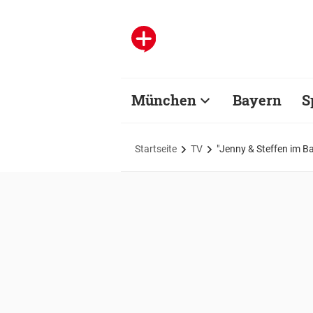
München
Bayern
S
Startseite
TV
"Jenny & Steffen im B