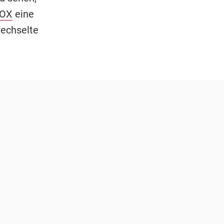
OX
eine
wechselte