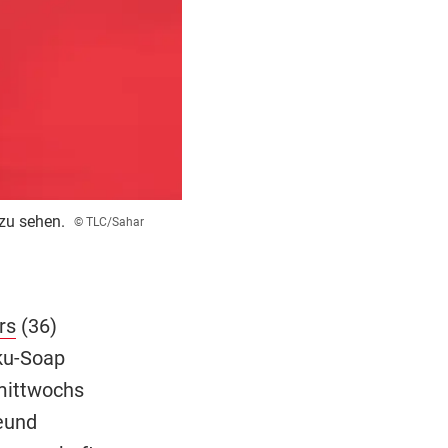
zu sehen.
© TLC/Sahar
rs
(36)
oku-Soap
mittwochs
eund