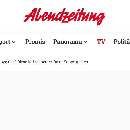
port
Promis
Panorama
TV
Politi
abyglück": Diese Katzenberger-Doku-Soaps gibt es