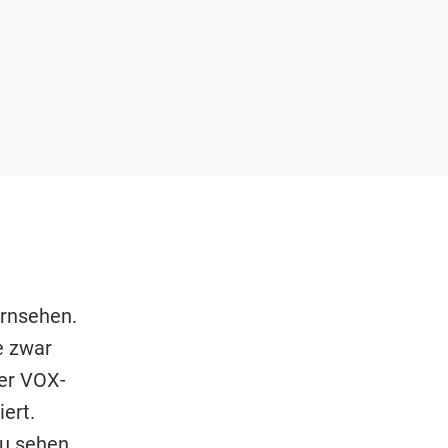
ernsehen.
e zwar
der VOX-
ert.
u sehen,