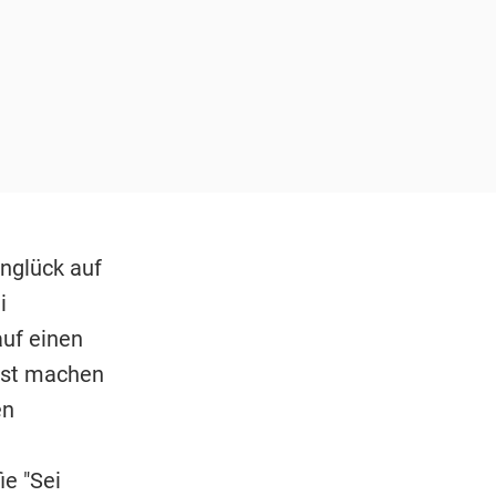
nglück auf
i
auf einen
rst machen
en
ie "Sei