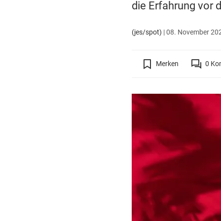
die Erfahrung vor 
(jes/spot)
|
08. November 202
Merken
0
Ko