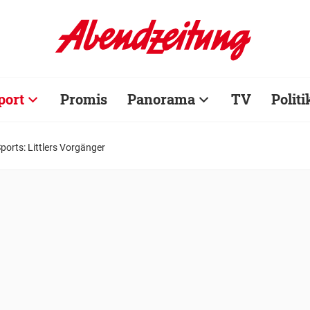
port
Promis
Panorama
TV
Politi
orts: Littlers Vorgänger