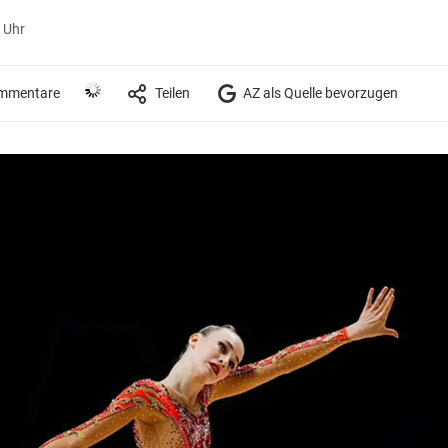
 Uhr
mmentare
Teilen
AZ als Quelle bevorzugen