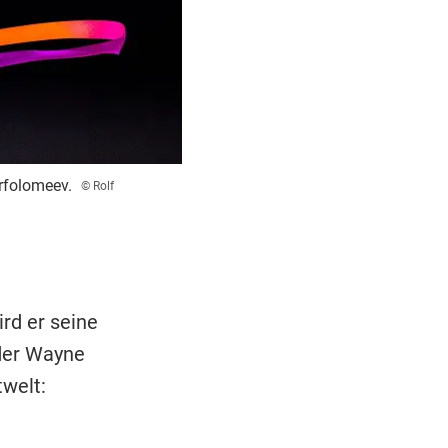
rfolomeev.
© Rolf
rd er seine
er Wayne
rtwelt: