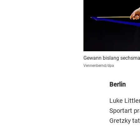
Gewann bislang sechsmal
Vennenbernd/dpa
Berlin
Luke Little
Sportart p
Gretzky ta