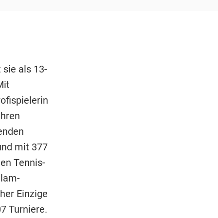
sie als 13-
Mit
fispielerin
ihren
menden
und mit 377
ten Tennis-
Slam-
her Einzige
7 Turniere.