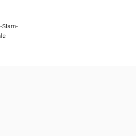
d-Slam-
ale