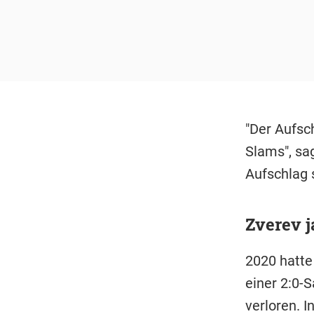
"Der Aufsc
Slams", sag
Aufschlag 
Zverev j
2020 hatte
einer 2:0-
verloren. I