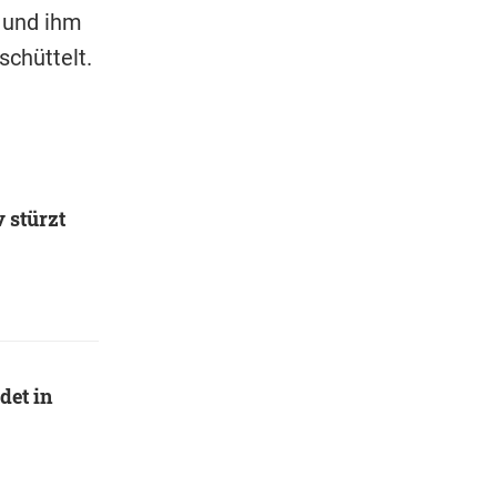
n und ihm
schüttelt.
 stürzt
det in