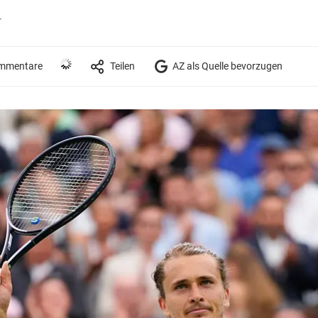
r
mmentare
Teilen
AZ als Quelle bevorzugen