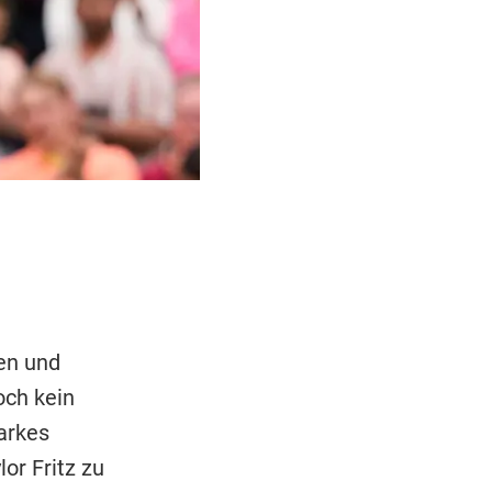
m
en und
och kein
arkes
or Fritz zu