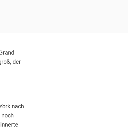
 Grand
groß, der
"
York nach
noch
rinnerte