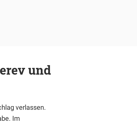
verev und
hlag verlassen.
abe. Im