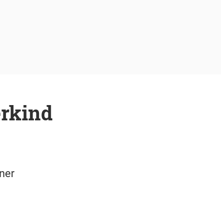
erkind
ner