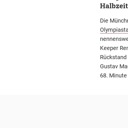
Halbzeit
Die Münch
Olympiast
nennenswer
Keeper Ren
Rückstand 
Gustav Mar
68. Minute