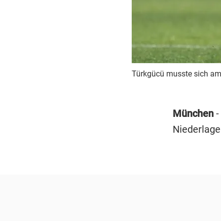
Türkgücü musste sich a
München
-
Niederlag