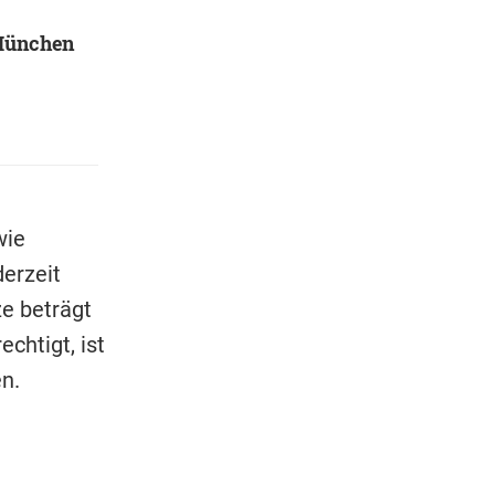
München
wie
erzeit
ze beträgt
echtigt, ist
n.