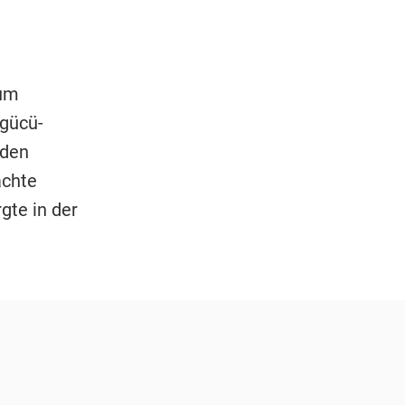
aum
gücü-
 den
achte
gte in der