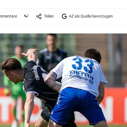
mmentare
Teilen
AZ als Quelle bevorzugen